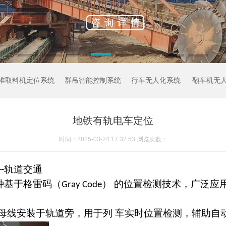
堆取料机定位系统
群吊智能控制系统
行车无人化系统
翻车机无
地铁有轨电车定位
时间：2025-03-24 17:32:53
浏览次数：
轨道交通
--
种基于格雷码（
）
的位置检测技术，广泛应
Gray Code
母线安装于轨道旁，用于列
车实时位置检测，辅助自