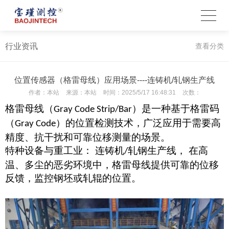
行业资讯
查看分类
位置传感器（格雷母线）应用场景----连铸机/轧钢生产线
作者：
本站
来源：
本站
时间：
2025/5/17 16:48:31
次数：
格雷母线（
）是一种基于格雷码
Gray Code Strip/Bar
（
）
的位置检测技术，广泛应用于需要高
Gray Code
精度、抗干扰和可靠位移测量的
场景。
特种设备与重工业： 连铸机
轧钢生产线， 在高
/
温、多尘的恶劣环
境中，格雷母线提供可靠的位移
反馈，监控钢坯或轧辊的位置。